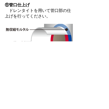
⑪管口仕上げ
ドレンタイトを用いて管口部の仕
上げを行ってください。
⑫インバート打設
インバートコンクリート（人力打
設）を行う。モルタル上塗り（1：
3）で仕上げを行ってください。
⑬SSブロック基礎
砕石基礎の施工を行ってくださ
い。
設計数値(t)200mm