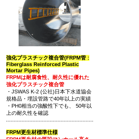
強化プラスチック複合管(FRPM管 :
Fiberglass Reinforced Plastic
Mortar Pipes)
FRPMは耐腐食性、耐久性に優れた
強化プラスチック複合管
・JSWAS K-2 (公社)日本下水道協会
規格品・埋設管路で40年以上の実績
・PH0相当の強酸性下でも、 50年以
上の耐久性を確認
FRPM更生材標準仕様