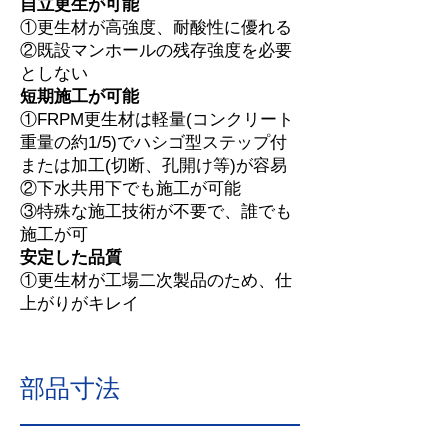
自立更生が可能
①更生材が高強度、耐酸性に優れる
②既設マンホールの残存強度を必要
としない
短期施工が可能
①FRPM更生材は軽量(コンクリート
重量の約1/5)でハシゴ型ステップ付
または加工(切断、孔開け等)が容易
②下水共用下でも施工が可能
③特殊な施工技術が不要で、誰でも
施工が可
安定した品質
①更生材が工場二次製品のため、仕
上がりがキレイ
部品寸法