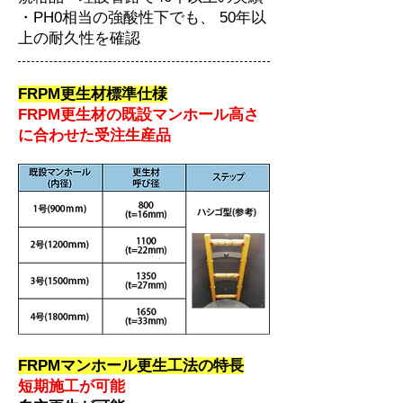
・PH0相当の強酸性下でも、 50年以
上の耐久性を確認
FRPM更生材標準仕様
FRPM更生材の既設マンホール高さ
に合わせた受注生産品
FRPMマンホール更生工法の特長
短期施工が可能