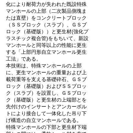
化により耐荷力が失われた既設特殊
マンホールの上部（二次製品側塊ま
たは直壁）をコンクリートブロック
（ＳＳブロック（スラブ）、ＧＳブ
ロック（基礎版））と更生材(強化プ
ラスチック複合管)をもちいて、新設
マンホールと同等以上の性能に更生
する「上部円形自立マンホール更生
工法」である。
本技術は、特殊マンホールの上部
に、更生マンホールの重量および上
載荷重等を支える基礎砕石、ＧＳブ
ロック（基礎版）およびＳＳブロッ
ク（スラブ）を設置し、ＧＳブロッ
ク（基礎版）と更生材の上端部とを
先付けのインサートとアンカーボル
トにより接合して一体化した吊り下
げ構造の自立マンホールである。
特殊マンホールの下部と更生材下端