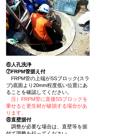
⑥人孔洗浄
⑦FRPM管据え付
FRPM管の上端がSSブロック(スラ
ブ)底面より20mm程度低い位置にあ
ることを確認してください。
注）FRPM管に直接SSブロックを
乗せると更生材が破損する場合があ
ります。
⑧直壁据付
調整が必要な場合は、直壁等を据
付て調整を行ってください。