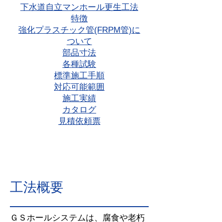
下水道自立マンホール更生工法
特徴
強化プラスチック管(FRPM管)に
ついて
部品寸法
各種試験
標準施工手順
対応可能範囲
施工実績
カタログ
見積依頼票
工法概要
ＧＳホールシステムは、腐食や老朽