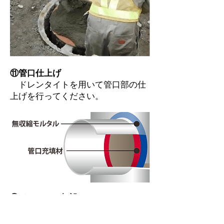
⑪管口仕上げ
ドレンタイトを用いて管口部の仕
上げを行ってください。
⑫インバート打設
インバートコンクリート（人力打
設）を行う。モルタル上塗り（1：